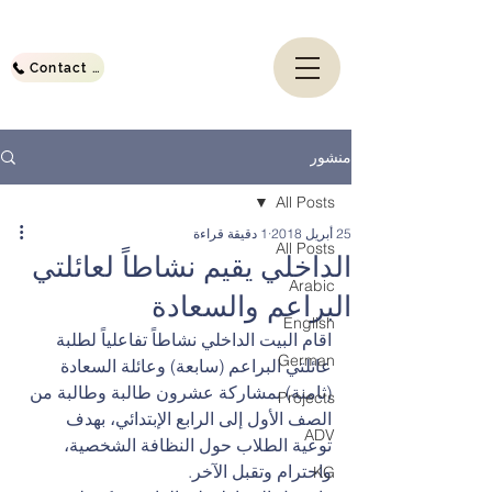
Contact Us
منشور
All Posts
25 أبريل 2018
1 دقيقة قراءة
All Posts
الداخلي يقيم نشاطاً لعائلتي
Arabic
البراعم والسعادة
English
اقام البيت الداخلي نشاطاً تفاعلياً لطلبة 
German
عائلتي البراعم (سابعة) وعائلة السعادة 
(ثامنة) بمشاركة عشرون طالبة وطالبة من 
Projects
الصف الأول إلى الرابع الإبتدائي، بهدف 
ADV
توعية الطلاب حول النظافة الشخصية، 
واحترام وتقبل الآخر.
KG