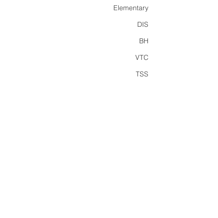
Elementary
DIS
BH
VTC
TSS