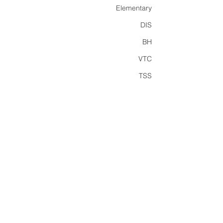
Elementary
DIS
BH
VTC
TSS