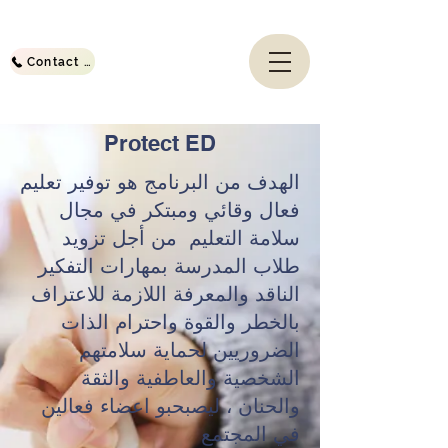
Contact Us
Protect ED
الهدف من البرنامج هو توفير تعليم
فعال وقائي ومبتكر في مجال
سلامة التعليم من أجل تزويد
طلاب المدرسة بمهارات التفكير
الناقد والمعرفة اللازمة للاعتراف
بالخطر والقوة واحترام الذات
الضروريين لحماية سلامتهم
الشخصية والعاطفية والثقة
والحنان ، ليصبحبو اعضاء فعالين
في المجتمع